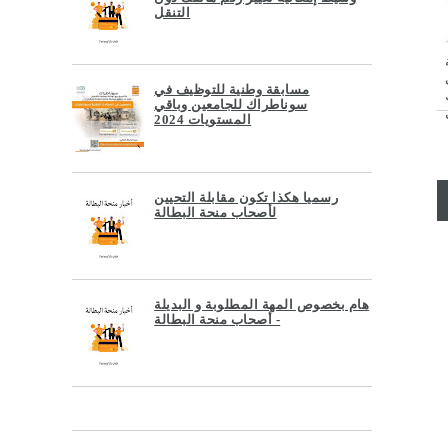
التنقل
مسابقة وطنية للتوظيف في
سوناطراك للجامعين وباقي
المستويات 2024
رسميا هكذا تكون مقابلة التحيين
لأصحاب منحة البطالة
هام بخصوص المهة المطلوبة و البديلة
- أصحاب منحة البطالة