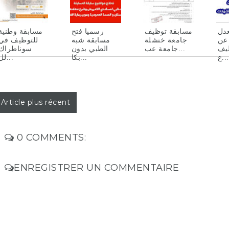
عدل
مسابقة توظيف
رسميا فتح
مسابقة وطنية
عن
جامعة خنشلة
مسابقة شبه
للتوظيف في
يف
جامعة عب...
الطبي بدون
سوناطراك
ع...
بكا...
لل...
Article plus récent
0 COMMENTS:
ENREGISTRER UN COMMENTAIRE