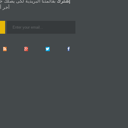
إشترك
بقائمتنا البريدية لكى يصلك ج
أخر أ