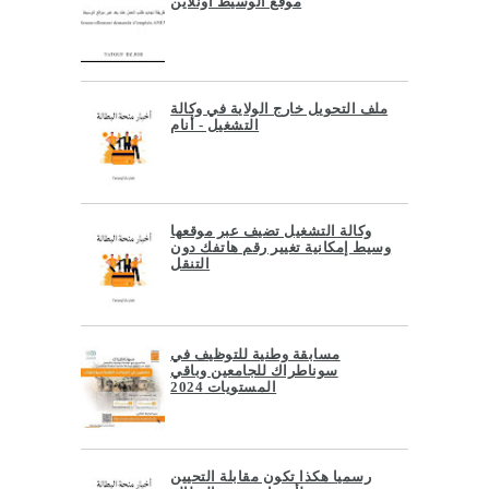
موقع الوسيط أونلاين
ملف التحويل خارج الولاية في وكالة
التشغيل - أنام
وكالة التشغيل تضيف عبر موقعها
وسيط إمكانية تغيير رقم هاتفك دون
التنقل
مسابقة وطنية للتوظيف في
سوناطراك للجامعين وباقي
المستويات 2024
رسميا هكذا تكون مقابلة التحيين