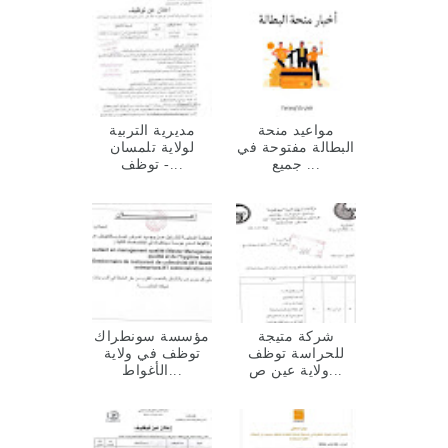
مواعيد منحة
مديرية التربية
البطالة مفتوحة في
لولاية تلمسان
جميع ...
توظف -...
شركة متيجة
مؤسسة سونطراك
للحراسة توظف
توظف في ولاية
ولاية عين ص...
الأغواط...