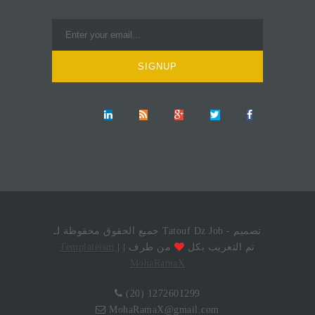
جميع الحقوق محقوظة لـ Tatouf Dz Job - تصميم
| تم التعريب بكل
من طرف
|
Templateism
MohaRamaX
(20) 1272601299
MohaRamaX@gmail.com